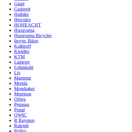
Giant
Gudereit
Haibike
Hercules
HOHEACHT
Husqvarna
Husqvarna Bicycles
Insync Bikes
Kalkhoff
Kreidler
KTM
Lapierre
Lehmkuhl
Liv
Mammut
Merida
Mondraker
Morrison
Orbea
Pegasus
Popal
QWIC
R Raymon
Raleigh
Ridley