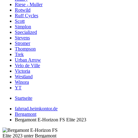
Riese - Muller
Rotwild
Ruff Cycles
Scott
Simplon
Specialized
Stevens
Stromer
Thompson
Trek
Urban Arrow
Velo de Ville
Victoria
Westland
Winora
YT
Startseite
fahrrad.heimkontor.de
Bergamont
Bergamont E-Horizon FS Elite 2023