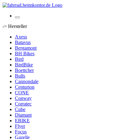
-> Hersteller
Axess
Batavus
Bergamont
BH Bikes
Bird
BirdBike
Boettcher
Bulls
Cannondale
Centurion
CONE
Conway
Corratec
Cube
Diamant
EBIKE
Flyer
Focus
Gazelle