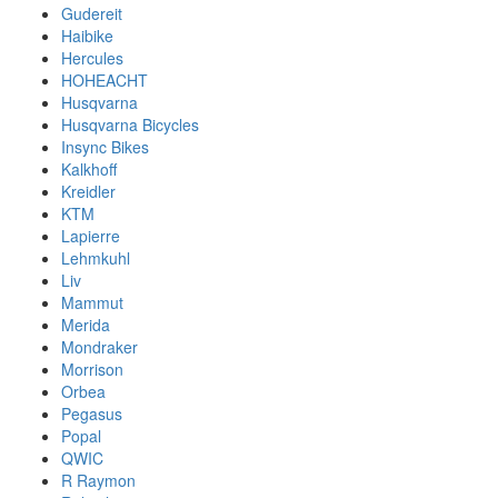
Gudereit
Haibike
Hercules
HOHEACHT
Husqvarna
Husqvarna Bicycles
Insync Bikes
Kalkhoff
Kreidler
KTM
Lapierre
Lehmkuhl
Liv
Mammut
Merida
Mondraker
Morrison
Orbea
Pegasus
Popal
QWIC
R Raymon