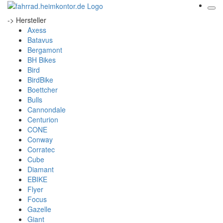
-> Hersteller
Axess
Batavus
Bergamont
BH Bikes
Bird
BirdBike
Boettcher
Bulls
Cannondale
Centurion
CONE
Conway
Corratec
Cube
Diamant
EBIKE
Flyer
Focus
Gazelle
Giant