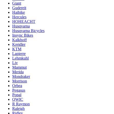
Giant
Gudereit
Haibike
Hercules
HOHEACHT
Husqvarna
Husqvarna Bicycles
Insync Bikes
Kalkhoff
Kreidler
KTM
Lapierre
Lehmkuhl
Liv
Mammut
Merida
Mondraker
Morrison
Orbea
Pegasus
Popal
QWIC
R Raymon
Raleigh
Ridley