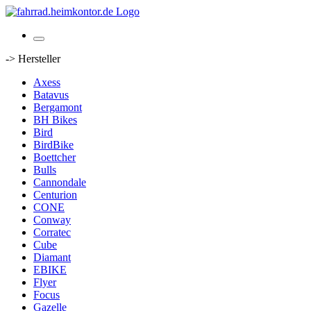
-> Hersteller
Axess
Batavus
Bergamont
BH Bikes
Bird
BirdBike
Boettcher
Bulls
Cannondale
Centurion
CONE
Conway
Corratec
Cube
Diamant
EBIKE
Flyer
Focus
Gazelle