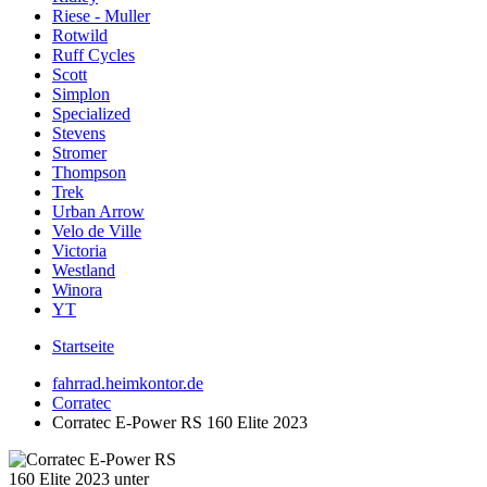
Riese - Muller
Rotwild
Ruff Cycles
Scott
Simplon
Specialized
Stevens
Stromer
Thompson
Trek
Urban Arrow
Velo de Ville
Victoria
Westland
Winora
YT
Startseite
fahrrad.heimkontor.de
Corratec
Corratec E-Power RS 160 Elite 2023