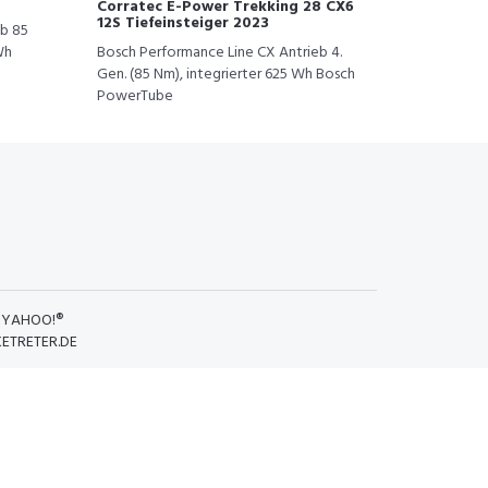
Corratec E-Power Trekking 28 CX6
12S Tiefeinsteiger 2023
eb 85
Wh
Bosch Performance Line CX Antrieb 4.
Gen. (85 Nm), integrierter 625 Wh Bosch
PowerTube
D
YAHOO!®
KETRETER.DE