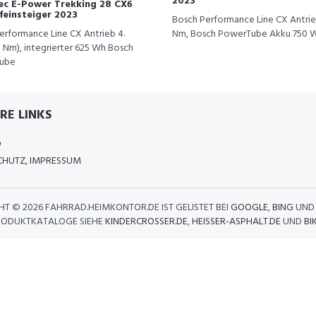
2023
ec E-Power Trekking 28 CX6
feinsteiger 2023
Bosch Performance Line CX Antri
erformance Line CX Antrieb 4.
Nm, Bosch PowerTube Akku 750 
5 Nm), integrierter 625 Wh Bosch
ube
RE LINKS
D
HUTZ, IMPRESSUM
HT ©
2026 FAHRRAD.HEIMKONTOR.DE IST GELISTET BEI
GOOGLE
,
BING
UN
RODUKTKATALOGE SIEHE
KINDERCROSSER.DE
,
HEISSER-ASPHALT.DE
UND
BI