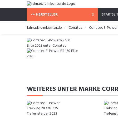
-> HERSTELLER
STARTSEI
fahrrad.heimkontor.de
Corratec
Corratec E-Power 
WEITERES UNTER MARKE COR