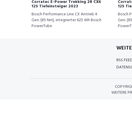
Corratec E-Power Trekking 28 CX6
Corrat
12S Tiefeinsteiger 2023
12S Tie
Bosch Performance Line CX Antrieb 4.
Bosch P
Gen. (85 Nm), integrierter 625 Wh Bosch
Gen. (8
PowerTube
PowerT
WEITE
RSS FEE
DATENSC
COPYRIG
WEITERE P