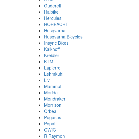
Gudereit
Haibike
Hercules
HOHEACHT
Husqvarna
Husqvarna Bicycles
Insync Bikes
Kalkhoff
Kreidler
KTM
Lapierre
Lehmkuhl
Liv
Mammut
Merida
Mondraker
Morrison
Orbea
Pegasus
Popal
QWIC
R Raymon