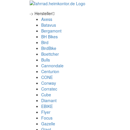
-> Hersteller
Axess
Batavus
Bergamont
BH Bikes
Bird
BirdBike
Boettcher
Bulls
Cannondale
Centurion
CONE
Conway
Corratec
Cube
Diamant
EBIKE
Flyer
Focus
Gazelle
Giant