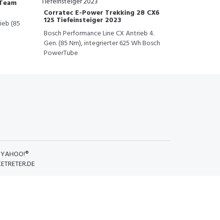
 Team
Corratec E-Power Trekking 28 CX6
12S Tiefeinsteiger 2023
ieb (85
Bosch Performance Line CX Antrieb 4.
Gen. (85 Nm), integrierter 625 Wh Bosch
PowerTube
D
YAHOO!®
KETRETER.DE