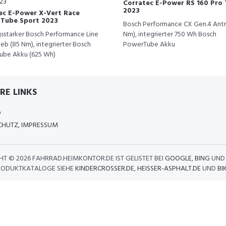
Corratec E-Power RS 160 Pro
2023
ec E-Power X-Vert Race
y Tube Sport 2023
Bosch Performance CX Gen.4 Antr
gsstarker Bosch Performance Line
Nm), integrierter 750 Wh Bosch
eb (85 Nm), integrierter Bosch
PowerTube Akku
be Akku (625 Wh)
RE LINKS
D
HUTZ, IMPRESSUM
HT ©
2026 FAHRRAD.HEIMKONTOR.DE IST GELISTET BEI
GOOGLE
,
BING
UN
RODUKTKATALOGE SIEHE
KINDERCROSSER.DE
,
HEISSER-ASPHALT.DE
UND
BI