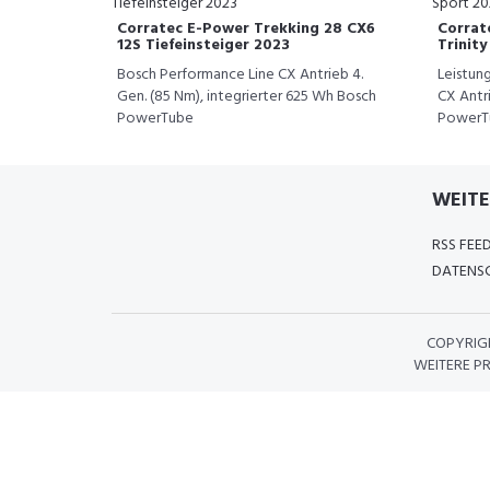
Corratec E-Power Trekking 28 CX6
Corrat
12S Tiefeinsteiger 2023
Trinit
Bosch Performance Line CX Antrieb 4.
Leistun
Gen. (85 Nm), integrierter 625 Wh Bosch
CX Antri
PowerTube
PowerTu
WEITE
RSS FEE
DATENSC
COPYRIG
WEITERE P