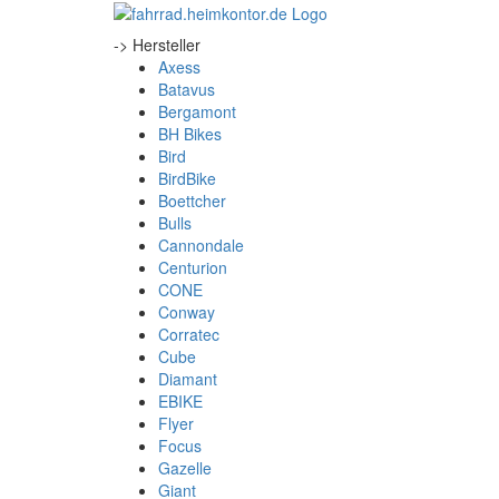
-> Hersteller
Axess
Batavus
Bergamont
BH Bikes
Bird
BirdBike
Boettcher
Bulls
Cannondale
Centurion
CONE
Conway
Corratec
Cube
Diamant
EBIKE
Flyer
Focus
Gazelle
Giant