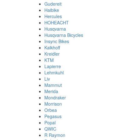
Gudereit
Haibike
Hercules
HOHEACHT
Husqvarna
Husqvarna Bicycles
Insync Bikes
Kalkhoff
Kreidler
KTM
Lapierre
Lehmkuhl
Liv
Mammut
Merida
Mondraker
Morrison
Orbea
Pegasus
Popal
QWIC
R Raymon