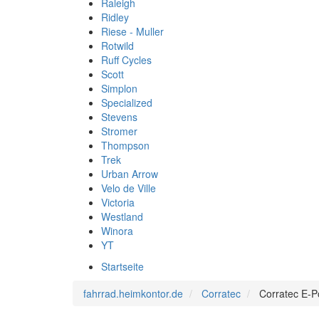
Raleigh
Ridley
Riese - Muller
Rotwild
Ruff Cycles
Scott
Simplon
Specialized
Stevens
Stromer
Thompson
Trek
Urban Arrow
Velo de Ville
Victoria
Westland
Winora
YT
Startseite
fahrrad.heimkontor.de
Corratec
Corratec E-P