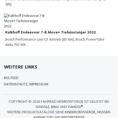
Wh)
Kalkhoff Endeavour 7-B Move+ Tiefeinsteiger 2022
Bosch Performance Line CX Antrieb (85 Nm), Bosch PowerTube
Akku 750 Wh
WEITERE LINKS
RSS FEED
DATENSCHUTZ, IMPRESSUM
COPYRIGHT ©
2026 FAHRRAD.HEIMKONTOR.DE IST GELISTET BEI
GOOGLE
,
BING
UND
YAHOO!®
WEITERE PRODUKTKATALOGE SIEHE
KINDERCROSSER.DE
,
HEISSER-
ASPHALT.DE
UND
BIKETRETER.DE