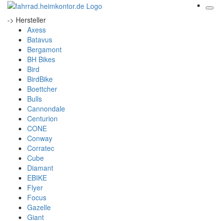
-> Hersteller
Axess
Batavus
Bergamont
BH Bikes
Bird
BirdBike
Boettcher
Bulls
Cannondale
Centurion
CONE
Conway
Corratec
Cube
Diamant
EBIKE
Flyer
Focus
Gazelle
Giant