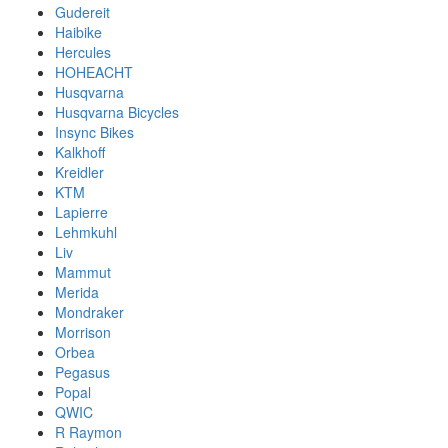
Gudereit
Haibike
Hercules
HOHEACHT
Husqvarna
Husqvarna Bicycles
Insync Bikes
Kalkhoff
Kreidler
KTM
Lapierre
Lehmkuhl
Liv
Mammut
Merida
Mondraker
Morrison
Orbea
Pegasus
Popal
QWIC
R Raymon