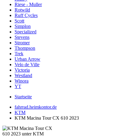
Riese - Muller
Rotwild
Ruff Cycles
Scott
Simplon
Specialized
Stevens
Stromer
Thompson
Trek
Urban Arrow
Velo de Ville
Victoria
Westland
Winora
YT
Startseite
fahrrad.heimkontor.de
KTM
KTM Macina Tour CX 610 2023