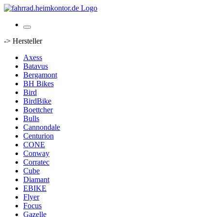
-> Hersteller
Axess
Batavus
Bergamont
BH Bikes
Bird
BirdBike
Boettcher
Bulls
Cannondale
Centurion
CONE
Conway
Corratec
Cube
Diamant
EBIKE
Flyer
Focus
Gazelle