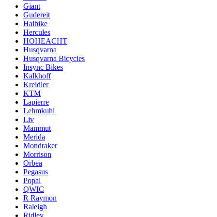
Giant
Gudereit
Haibike
Hercules
HOHEACHT
Husqvarna
Husqvarna Bicycles
Insync Bikes
Kalkhoff
Kreidler
KTM
Lapierre
Lehmkuhl
Liv
Mammut
Merida
Mondraker
Morrison
Orbea
Pegasus
Popal
QWIC
R Raymon
Raleigh
Ridley