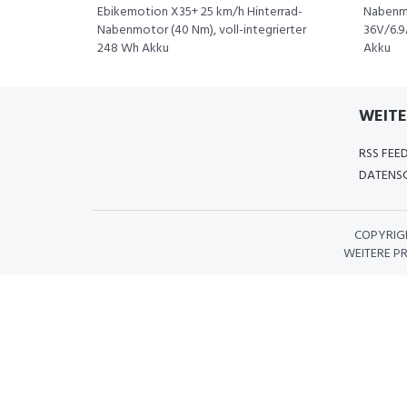
Ebikemotion X35+ 25 km/h Hinterrad-
Nabenmo
Nabenmotor (40 Nm), voll-integrierter
36V/6.9
248 Wh Akku
Akku
WEITE
RSS FEE
DATENSC
COPYRIG
WEITERE P