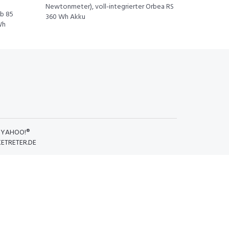
Newtonmeter), voll-integrierter Orbea RS
eb 85
360 Wh Akku
Wh
D
YAHOO!®
KETRETER.DE