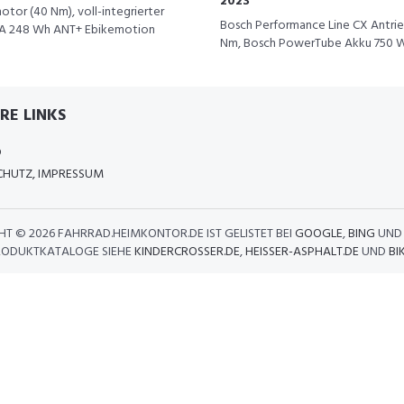
2023
tor (40 Nm), voll-integrierter
Bosch Performance Line CX Antri
A 248 Wh ANT+ Ebikemotion
Nm, Bosch PowerTube Akku 750 
RE LINKS
D
HUTZ, IMPRESSUM
HT ©
2026 FAHRRAD.HEIMKONTOR.DE IST GELISTET BEI
GOOGLE
,
BING
UN
RODUKTKATALOGE SIEHE
KINDERCROSSER.DE
,
HEISSER-ASPHALT.DE
UND
BI