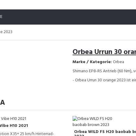
TE
ge 2023
Orbea Urrun 30 ora
Marke / Kategorie:
Orbea
Shimano EP8-RS Antrieb (60 Nm), v
- Orbea Urrun 30 orange 2023 ist ei
EA
Vibe H10 2021
Orbea WILD FS H20 baobab b
tion X35+ 25 km/h Hinterrad-