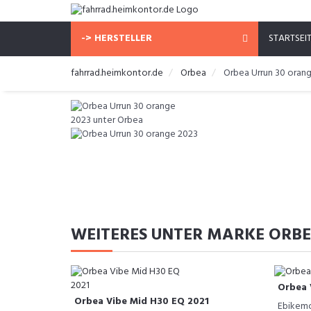
-> HERSTELLER
STARTSEI
fahrrad.heimkontor.de
Orbea
Orbea Urrun 30 oran
WEITERES UNTER MARKE ORB
Orbea 
Orbea Vibe Mid H30 EQ 2021
Ebikemo